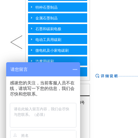
特种石墨制品
金属石墨制品
石墨和碳刷电极
电动工具用碳刷
微电机及小家电碳刷
汽摩用碳刷
请您留言
工业碳刷
感谢您的关注，当前客服人员不在
线，请填写一下您的信息，我们会
联系我们
尽快和您联系。
地址：江苏省海门市南海路768号
手机：15240577778
邮箱：top@hmtpty.com
电话：0513-82187598
传真：0513-82187558